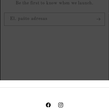
Be the first to know when we launch.
El. pašto adresas
„Facebook“
„Instagram“