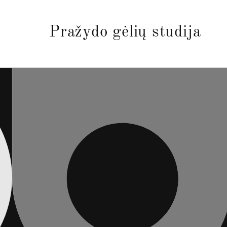
Eiti į
turinį
Pražydo gėlių studija