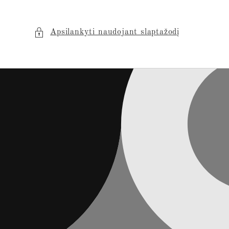
Apsilankyti naudojant slaptažodį