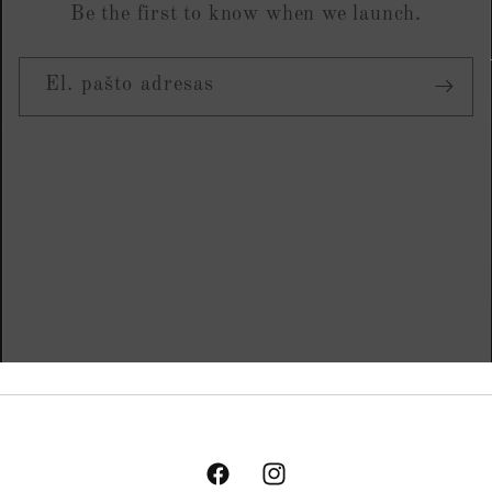
Be the first to know when we launch.
El. pašto adresas
„Facebook“
„Instagram“