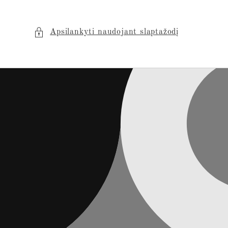
Apsilankyti naudojant slaptažodį