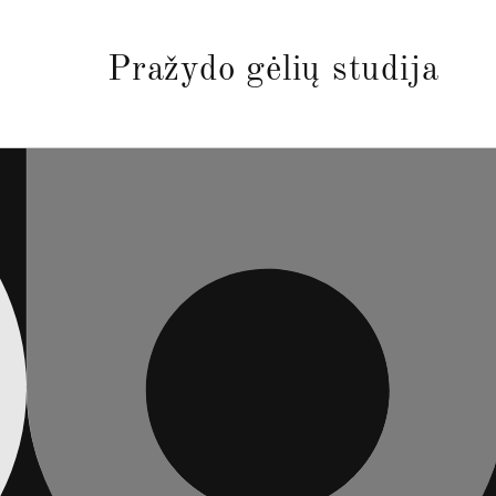
Eiti į
turinį
Pražydo gėlių studija